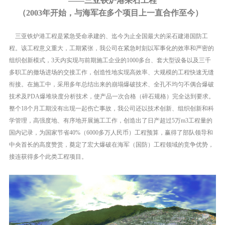
——三亚铁炉港采石工程
（2003年开始，与海军在多个项目上一直合作至今）
三亚铁炉港工程是紧急受命承建的、迄今为止全国最大的采石建港国防工
程。该工程意义重大，工期紧张，我公司在紧急时刻以军事化的效率和严密的
组织创新模式，
3
天内实现与前期施工企业的
1000
多台、套大型设备以及三千
多职工的撤场进场的交接工作，创造性地实现高效率、大规模的工程快速无缝
衔接。在施工中，采用多年总结出来的崩塌爆破技术、全孔不均匀不偶合爆破
技术及
PDA
爆堆块度分析技术，使产品一次合格（碎石规格）完全达到要求。
整个
18
个月工期没有出现一起伤亡事故，我公司还以技术创新、组织创新和科
学管理，高强度地、有序地开展施工工作，创造出了日产超过
5
万
m3
工程量的
国内记录，为国家节省
40%
（
6000
多万人民币）工程预算，赢得了部队领导和
中央首长的高度赞赏，奠定了宏大爆破在海军（国防）工程领域的竞争优势，
接连获得多个此类工程项目。