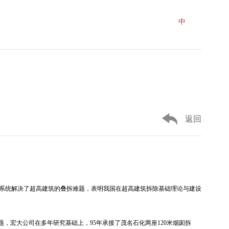
投资者关系
可持续发展
党群文化
联系我们
中
/
EN
返回
工程系统解决了超高建筑的叠拆难题，表明我国在超高建筑拆除基础理论与建设
宏大公司在多年研究基础上，95年承接了茂名石化两座120米烟囱拆