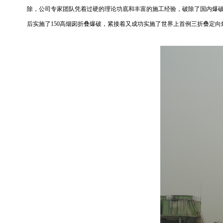
除，公司专家团队凭着过硬的理论功底和丰富的施工经验，破除了国内爆破
后实施了150高烟囱折叠爆破，紧接着又成功实施了世界上首例三折叠定向