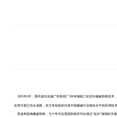
设计及其他业
股票代码
SZ002683
2005年8月，我司成功实施广州造纸厂100米烟囱三折定向爆破拆除技
应用方面已完全成熟，宏大所创造的代表中国爆破行业领先水平的应用技
高耸构筑物爆破拆除，九十年代在英国和南非均出现过“反向”倾倒的灾难