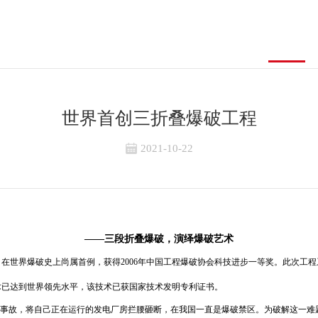
务
关于我们
新闻资讯
产业布局
世界首创三折叠爆破工程
2021-10-22
——三段折叠爆破，演绎爆破艺术
术，在世界爆破史上尚属首例，获得2006年中国工程爆破协会科技进步一等奖。此次
术已达到世界领先水平，该技术已获国家技术发明专利证书。
事故，将自己正在运行的发电厂房拦腰砸断，在我国一直是爆破禁区。为破解这一难题，