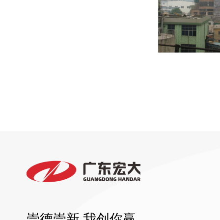
崇德崇新 我创你赢