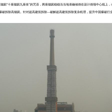
烟囱“十座烟囱九座坐”的咒语，两座烟囱稳稳当当地准确倾倒在设计倒塌中心线上
爆破拆除高烟囱。
针对
超高建筑拆除---破解超高建筑拆除复杂机理，提升中国爆破行