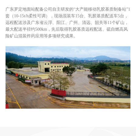
广东罗定地面站配备公司自主研发的“大产能移动乳胶基质制备站”1
套（10-15t/h柔性可调），现场混装车15台、乳胶基质配送车5台，
远程配送涉及广东省云浮、阳江、广州、清远、韶关等11个矿山，
最大配送半径约500km，先后取得乳胶基质远程配送、硫自燃高风
险矿山混装炸药应用等多项研究成果。