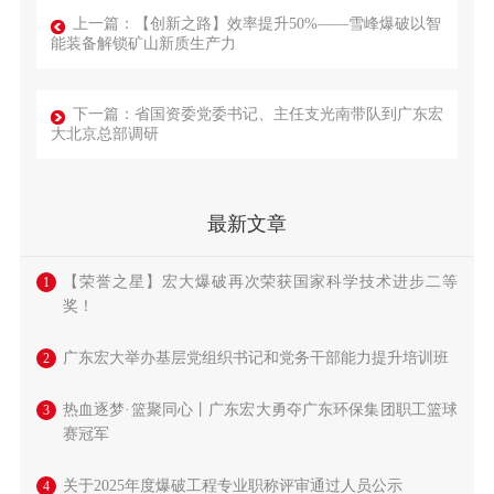
上一篇：【创新之路】效率提升50%——雪峰爆破以智
能装备解锁矿山新质生产力
下一篇：省国资委党委书记、主任支光南带队到广东宏
大北京总部调研
最新文章
【荣誉之星】宏大爆破再次荣获国家科学技术进步二等
1
奖！
广东宏大举办基层党组织书记和党务干部能力提升培训班
2
热血逐梦·篮聚同心丨广东宏大勇夺广东环保集团职工篮球
3
赛冠军
关于2025年度爆破工程专业职称评审通过人员公示
4