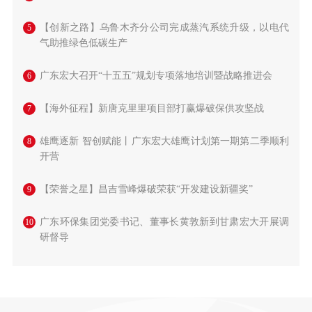
【创新之路】乌鲁木齐分公司完成蒸汽系统升级，以电代
5
气助推绿色低碳生产
广东宏大召开“十五五”规划专项落地培训暨战略推进会
6
【海外征程】新唐克里里项目部打赢爆破保供攻坚战
7
雄鹰逐新 智创赋能丨广东宏大雄鹰计划第一期第二季顺利
8
开营
【荣誉之星】昌吉雪峰爆破荣获“开发建设新疆奖”
9
广东环保集团党委书记、董事长黄敦新到甘肃宏大开展调
10
研督导