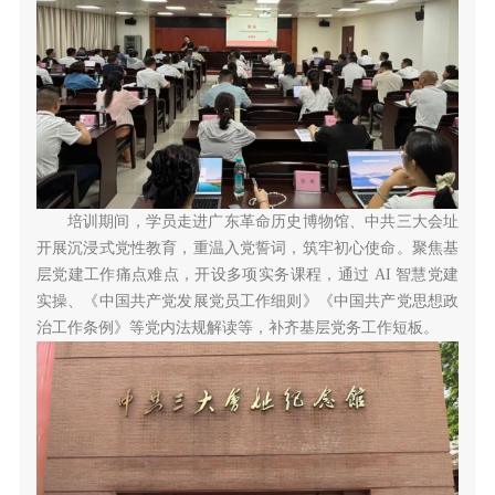
培训期间，学员走进广东革命历史博物馆、中共三大会址
开展沉浸式党性教育，重温入党誓词，筑牢初心使命。聚焦基
层党建工作痛点难点，开设多项实务课程，通过 AI 智慧党建
实操、《中国共产党发展党员工作细则》《中国共产党思想政
治工作条例》等党内法规解读等，补齐基层党务工作短板。