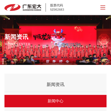
股票代码
SZ002683
新闻资讯
MEDIA CENTER
新闻资讯
新闻中心