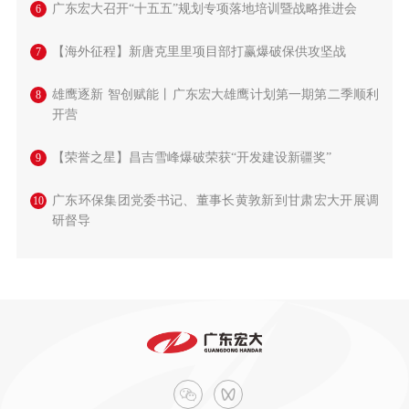
广东宏大召开“十五五”规划专项落地培训暨战略推进会
6
【海外征程】新唐克里里项目部打赢爆破保供攻坚战
7
雄鹰逐新 智创赋能丨广东宏大雄鹰计划第一期第二季顺利
8
开营
【荣誉之星】昌吉雪峰爆破荣获“开发建设新疆奖”
9
广东环保集团党委书记、董事长黄敦新到甘肃宏大开展调
10
研督导